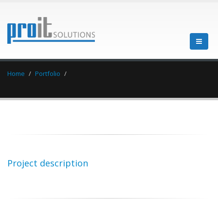
Home
Portfolio
Project description