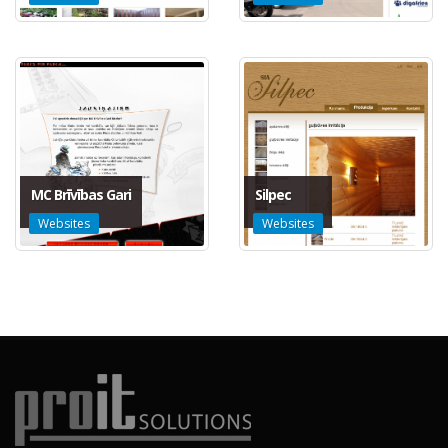
MC Brīvības Gari
Silpec
Websites
Websites