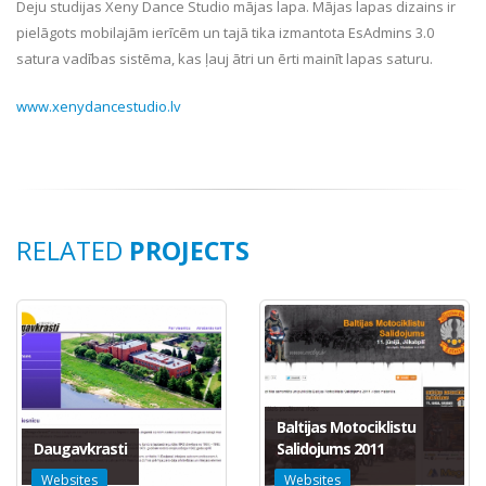
Deju studijas Xeny Dance Studio mājas lapa. Mājas lapas dizains ir
pielāgots mobilajām ierīcēm un tajā tika izmantota EsAdmins 3.0
satura vadības sistēma, kas ļauj ātri un ērti mainīt lapas saturu.
www.xenydancestudio.lv
RELATED
PROJECTS
Baltijas Motociklistu
Daugavkrasti
Salidojums 2011
Websites
Websites