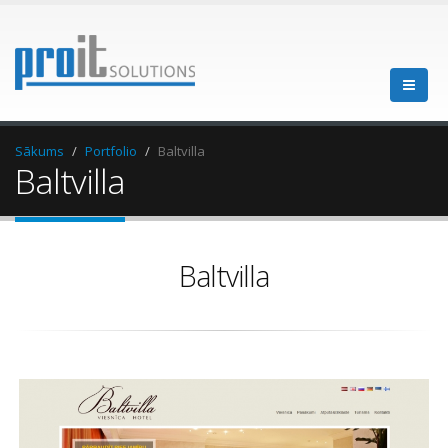
Sākums
Portfolio
Baltvilla
Baltvilla
Baltvilla