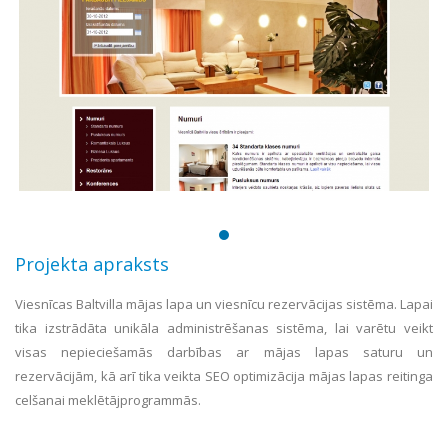
Projekta apraksts
Viesnīcas Baltvilla mājas lapa un viesnīcu rezervācijas sistēma. Lapai
tika izstrādāta unikāla administrēšanas sistēma, lai varētu veikt
visas nepieciešamās darbības ar mājas lapas saturu un
rezervācijām, kā arī tika veikta SEO optimizācija mājas lapas reitinga
celšanai meklētājprogrammās.